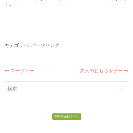
す。
カテゴリー:
パーマリンク
投
←
スーツデー
大人のおもちゃデー
→
稿
検
ナ
索:
ビ
ゲ
管理画面ログイン
ー