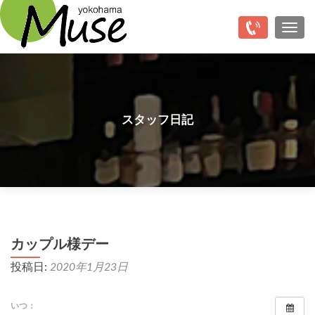
Top
ナビ
スタッフ日記
カップル様デー
投稿日:
2020年1月23日
いつ：