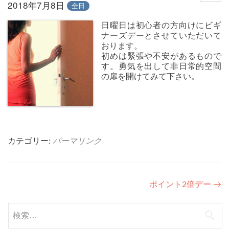
2018年7月8日
全日
日曜日は初心者の方向けにビギ
ナーズデーとさせていただいて
おります。
初めは緊張や不安があるもので
す。勇気を出して非日常的空間
の扉を開けてみて下さい。
カテゴリー:
パーマリンク
投
ポイント2倍デー
→
稿
検
ナ
索: