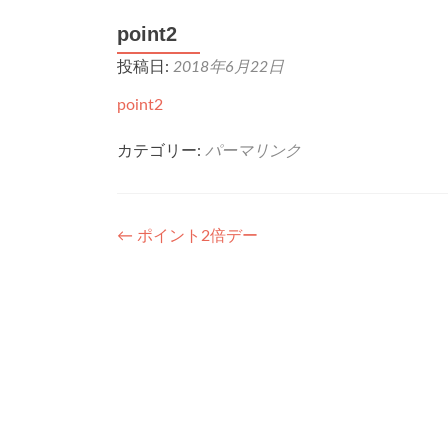
point2
投稿日:
2018年6月22日
point2
カテゴリー:
パーマリンク
投
←
ポイント2倍デー
稿
ナ
ビ
ゲ
ー