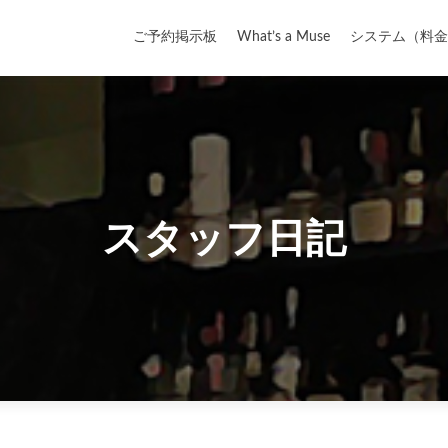
コ
Top
ン
ご予約掲示板
What’s a Muse
システム（料金
テ
ン
ツ
へ
ス
キ
ッ
スタッフ日記
プ