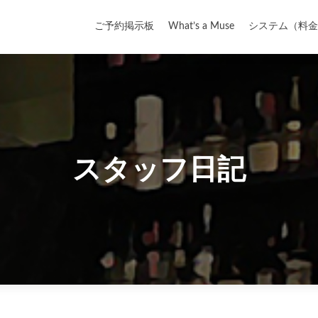
コ
Top
ン
ご予約掲示板
What’s a Muse
システム（料金
テ
ン
ツ
へ
ス
キ
ッ
スタッフ日記
プ