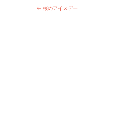
投
←
桜のアイスデー
稿
ナ
ビ
ゲ
ー
シ
ョ
ン