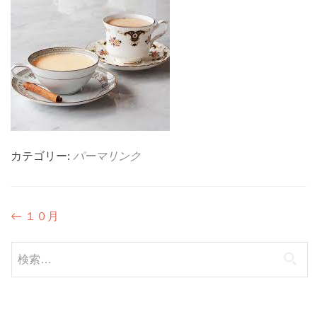
カテゴリー:
パーマリンク
投
←
１０月
稿
検
ナ
索:
ビ