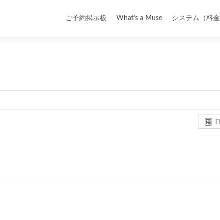
コ
Top
ン
ご予約掲示板
What’s a Muse
システム（料金
テ
ン
ツ
へ
ス
キ
ッ
プ