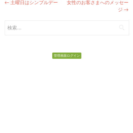
投
←
土曜日はシンプルデー
女性のお客さまへのメッセー
ジ
→
稿
ナ
検
索:
ビ
ゲ
ー
管理画面ログイン
シ
ョ
ン