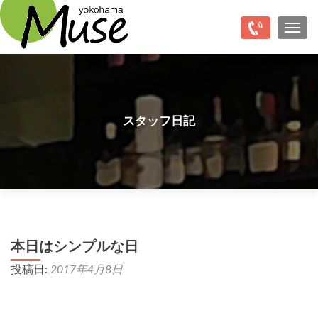
Top
ナビ
スタッフ日記
本日はシンプルな日
投稿日:
2017年4月8日