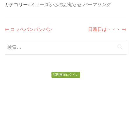
カテゴリー:
ミューズからのお知らせ
パーマリンク
投
←
コッペパンパンパン
日曜日は・・・
→
稿
検
ナ
索:
ビ
ゲ
管理画面ログイン
ー
シ
ョ
ン