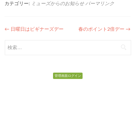
カテゴリー:
ミューズからのお知らせ
パーマリンク
投
←
日曜日はビギナーズデー
春のポイント2倍デー
→
稿
検
ナ
索:
ビ
ゲ
管理画面ログイン
ー
シ
ョ
ン