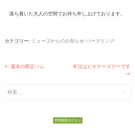
落ち着いた大人の空間でお待ち申し上げております。
カテゴリー:
ミューズからのお知らせ
パーマリンク
投
←
週末の限定ハム
本日はビギナーズデーです
→
稿
ナ
検
索:
ビ
ゲ
ー
管理画面ログイン
シ