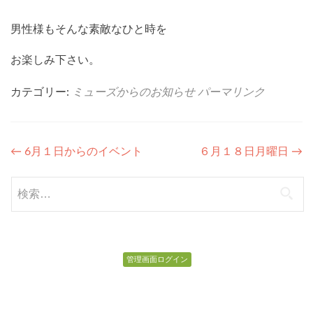
男性様もそんな素敵なひと時を
お楽しみ下さい。
カテゴリー:
ミューズからのお知らせ
パーマリンク
投
←
6月１日からのイベント
６月１８日月曜日
→
稿
検
ナ
索:
ビ
ゲ
管理画面ログイン
ー
シ