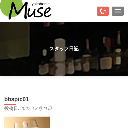
Top
ナビ
スタッフ日記
bbspic01
投稿日:
2022年3月21日