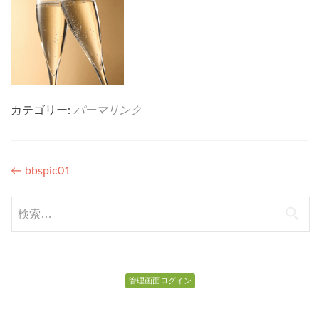
カテゴリー:
パーマリンク
投
←
bbspic01
稿
検
ナ
索:
ビ
ゲ
管理画面ログイン
ー